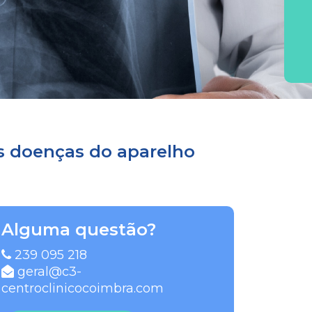
as doenças do aparelho
Alguma questão?
239 095 218
geral@c3-
centroclinicocoimbra.com