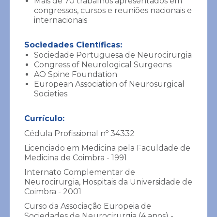
Mais de 70 trabalhos apresentados em
congressos, cursos e reuniões nacionais e
internacionais
Sociedades Científicas:
Bruno Cabrita
Sociedade Portuguesa de Neurocirurgia
Congress of Neurological Surgeons
Pneumologia
AO Spine Foundation
European Association of Neurosurgical
Info
Societies
Currículo:
Cédula Profissional nº 34332
Licenciado em Medicina pela Faculdade de
Medicina de Coimbra - 1991
Internato Complementar de
Neurocirurgia, Hospitais da Universidade de
Coimbra - 2001
Curso da Associação Europeia de
Sociedades de Neurocirurgia (4 anos) -