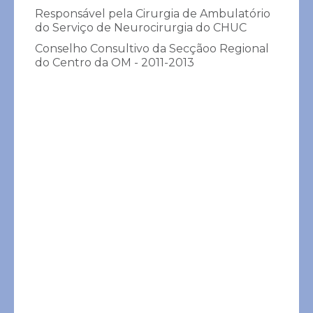
Carlos E. Costa de
Responsável pela Cirurgia de Ambulatório
do Serviço de Neurocirurgia do CHUC
Almeida
Conselho Consultivo da Secçãoo Regional
Cirurgia
do Centro da OM - 2011-2013
Info