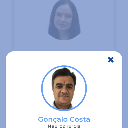
Berta Dias
Cardiologia
Info
Gonçalo Costa
Neurocirurgia